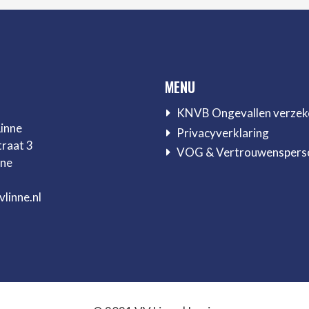
MENU
KNVB Ongevallen verzek
Linne
Privacyverklaring
traat 3
VOG & Vertrouwenspers
nne
linne.nl