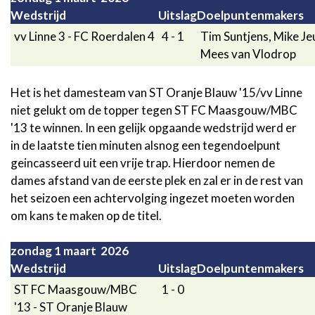
Wedstrijd
Uitslag
Doelpuntenmakers
vv Linne 3 - FC Roerdalen 4
4 - 1
Tim Suntjens, Mike Jeu
Mees van Vlodrop
Het is het damesteam van ST Oranje Blauw '15/vv Linne
niet gelukt om de topper tegen ST FC Maasgouw/MBC
'13 te winnen. In een gelijk opgaande wedstrijd werd er
in de laatste tien minuten alsnog een tegendoelpunt
geincasseerd uit een vrije trap. Hierdoor nemen de
dames afstand van de eerste plek en zal er in de rest van
het seizoen een achtervolging ingezet moeten worden
om kans te maken op de titel.
zondag 1 maart 2026
Wedstrijd
Uitslag
Doelpuntenmakers
ST FC Maasgouw/MBC
1 - 0
'13 - ST Oranje Blauw