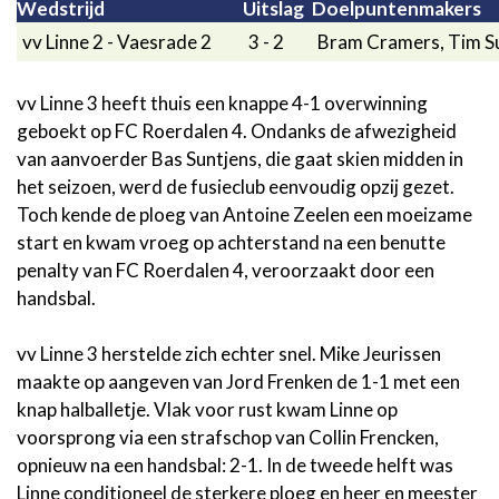
Wedstrijd
Uitslag
Doelpuntenmakers
vv Linne 2 - Vaesrade 2
3 - 2
Bram Cramers, Tim Su
vv Linne 3 heeft thuis een knappe 4-1 overwinning
geboekt op FC Roerdalen 4. Ondanks de afwezigheid
van aanvoerder Bas Suntjens, die gaat skien midden in
het seizoen, werd de fusieclub eenvoudig opzij gezet.
Toch kende de ploeg van Antoine Zeelen een moeizame
start en kwam vroeg op achterstand na een benutte
penalty van FC Roerdalen 4, veroorzaakt door een
handsbal.
vv Linne 3 herstelde zich echter snel. Mike Jeurissen
maakte op aangeven van Jord Frenken de 1-1 met een
knap halballetje. Vlak voor rust kwam Linne op
voorsprong via een strafschop van Collin Frencken,
opnieuw na een handsbal: 2-1. In de tweede helft was
Linne conditioneel de sterkere ploeg en heer en meester